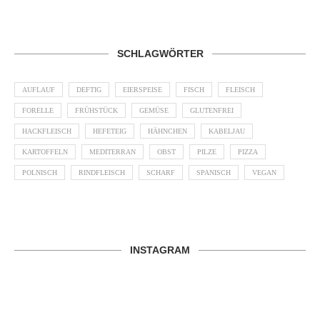
SCHLAGWÖRTER
AUFLAUF
DEFTIG
EIERSPEISE
FISCH
FLEISCH
FORELLE
FRÜHSTÜCK
GEMÜSE
GLUTENFREI
HACKFLEISCH
HEFETEIG
HÄHNCHEN
KABELJAU
KARTOFFELN
MEDITERRAN
OBST
PILZE
PIZZA
POLNISCH
RINDFLEISCH
SCHARF
SPANISCH
VEGAN
INSTAGRAM