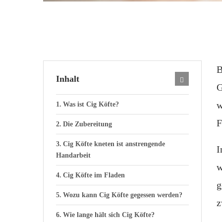
B
Inhalt
G
w
Was ist Cig Köfte?
F
Die Zubereitung
Cig Köfte kneten ist anstrengende
I
Handarbeit
w
Cig Köfte im Fladen
g
Wozu kann Cig Köfte gegessen werden?
z
Wie lange hält sich Cig Köfte?