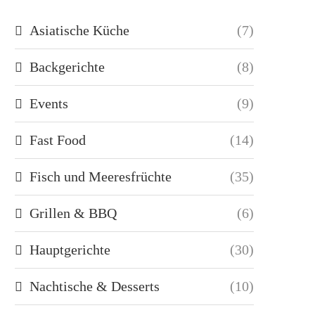
Asiatische Küche
(7)
Backgerichte
(8)
Events
(9)
Fast Food
(14)
Fisch und Meeresfrüchte
(35)
Grillen & BBQ
(6)
Hauptgerichte
(30)
Nachtische & Desserts
(10)