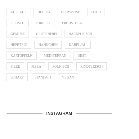
AUFLAUF
DEFTIG
EIERSPEISE
FISCH
FLEISCH
FORELLE
FRÜHSTÜCK
GEMÜSE
GLUTENFREI
HACKFLEISCH
HEFETEIG
HÄHNCHEN
KABELJAU
KARTOFFELN
MEDITERRAN
OBST
PILZE
PIZZA
POLNISCH
RINDFLEISCH
SCHARF
SPANISCH
VEGAN
INSTAGRAM