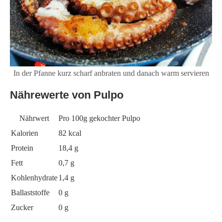
In der Pfanne kurz scharf anbraten und danach warm servieren
Nährewerte von Pulpo
Nährwert
Pro 100g gekochter Pulpo
Kalorien
82 kcal
Protein
18,4 g
Fett
0,7 g
Kohlenhydrate
1,4 g
Ballaststoffe
0 g
Zucker
0 g