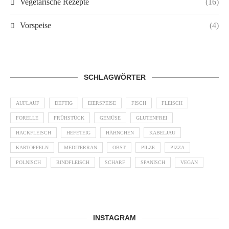
Vegetarische Rezepte
(16)
Vorspeise
(4)
SCHLAGWÖRTER
AUFLAUF
DEFTIG
EIERSPEISE
FISCH
FLEISCH
FORELLE
FRÜHSTÜCK
GEMÜSE
GLUTENFREI
HACKFLEISCH
HEFETEIG
HÄHNCHEN
KABELJAU
KARTOFFELN
MEDITERRAN
OBST
PILZE
PIZZA
POLNISCH
RINDFLEISCH
SCHARF
SPANISCH
VEGAN
INSTAGRAM