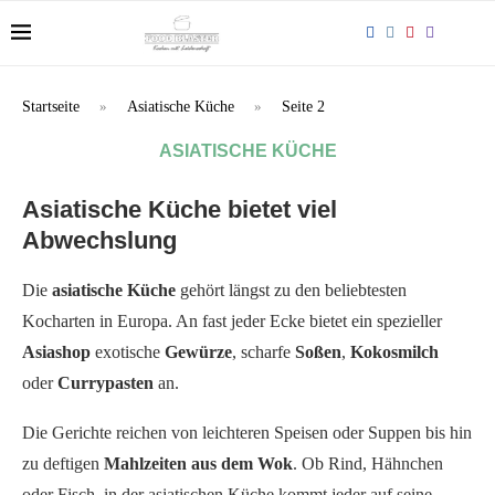
Startseite
»
Asiatische Küche
»
Seite 2
ASIATISCHE KÜCHE
Asiatische Küche bietet viel
Abwechslung
Die
asiatische Küche
gehört längst zu den beliebtesten
Kocharten in Europa. An fast jeder Ecke bietet ein spezieller
Asiashop
exotische
Gewürze
, scharfe
Soßen
,
Kokosmilch
oder
Currypasten
an.
Die Gerichte reichen von leichteren Speisen oder Suppen bis hin
zu deftigen
Mahlzeiten aus dem Wok
. Ob Rind, Hähnchen
oder Fisch, in der asiatischen Küche kommt jeder auf seine