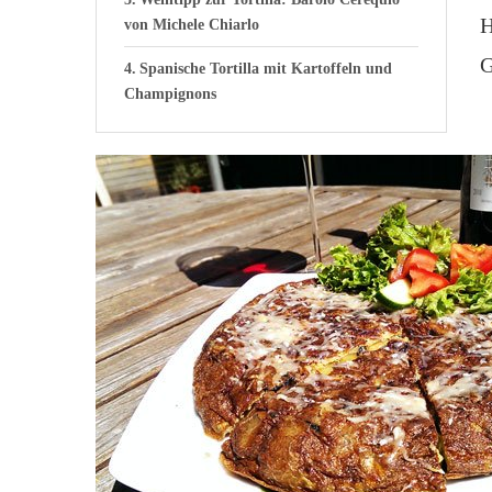
H
von Michele Chiarlo
G
Spanische Tortilla mit Kartoffeln und
Champignons