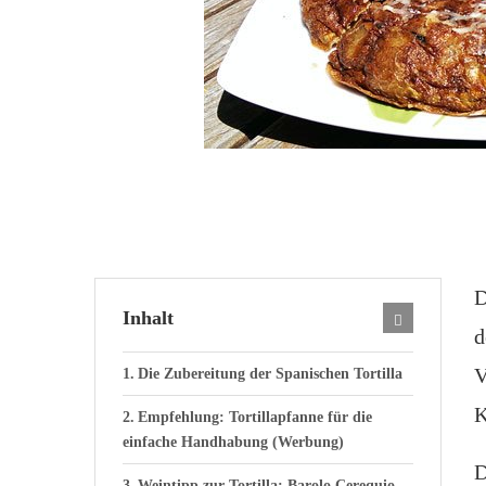
Inhalt
d
V
Die Zubereitung der Spanischen Tortilla
K
Empfehlung: Tortillapfanne für die
einfache Handhabung (Werbung)
D
Weintipp zur Tortilla: Barolo Cerequio