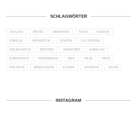
SCHLAGWÖRTER
AUFLAUF
DEFTIG
EIERSPEISE
FISCH
FLEISCH
FORELLE
FRÜHSTÜCK
GEMÜSE
GLUTENFREI
HACKFLEISCH
HEFETEIG
HÄHNCHEN
KABELJAU
KARTOFFELN
MEDITERRAN
OBST
PILZE
PIZZA
POLNISCH
RINDFLEISCH
SCHARF
SPANISCH
VEGAN
INSTAGRAM