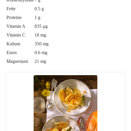
Fette
0.5 g
Proteine
1 g
Vitamin A
835 µg
Vitamin C
18 mg
Kalium
350 mg
Eisen
0.6 mg
Magnesium
21 mg