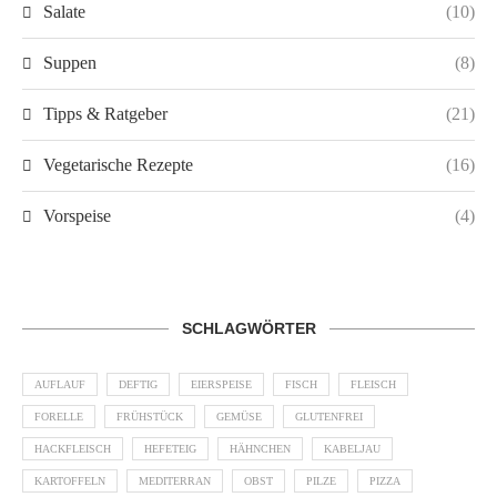
Salate
(10)
Suppen
(8)
Tipps & Ratgeber
(21)
Vegetarische Rezepte
(16)
Vorspeise
(4)
SCHLAGWÖRTER
AUFLAUF
DEFTIG
EIERSPEISE
FISCH
FLEISCH
FORELLE
FRÜHSTÜCK
GEMÜSE
GLUTENFREI
HACKFLEISCH
HEFETEIG
HÄHNCHEN
KABELJAU
KARTOFFELN
MEDITERRAN
OBST
PILZE
PIZZA