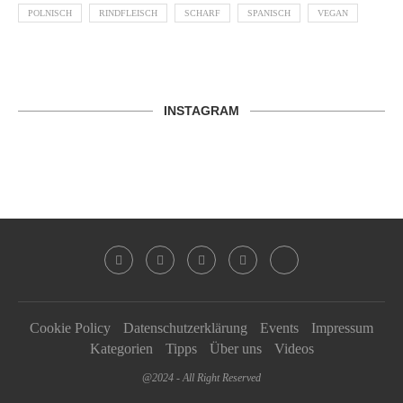
POLNISCH
RINDFLEISCH
SCHARF
SPANISCH
VEGAN
INSTAGRAM
Cookie Policy
Datenschutzerklärung
Events
Impressum
Kategorien
Tipps
Über uns
Videos
@2024 - All Right Reserved