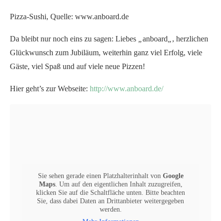
ARTUR JAGIELLO
Hallo, ich bin Artur,
Koch aus Leidenschaft, Rezepttüftler und
Creator hinter Food Blaster – dem Blog, auf dem sich einfache
Küche, Gaming-Kultur und ein Hauch Nerd-Flavor treffen. Seit
über zehn Jahren koche ich, probiere Neues aus und teile meine
liebsten Rezepte. Mein Grundsatz: Kochen muss nicht
kompliziert sein – Hauptsache, es macht Spaß und schmeckt.
Genau das setze ich auch in meinem Food-Content um:
Gerichte, die toll aussehen, aber in der einfachen Küche
funktionieren. Auf meinem Blog findest du schnelle
Alltagsgerichte, internationale Klassiker und seit 2026 Rezepte
mit Gaming-Twist. Besonders liebe ich mediterrane Küche und
saisonale Produkte – kombiniert mit Ideen aus meinen Streams
auf Twitch, meiner Community und meinen kulinarischen
Reisen. Wenn du Lust hast auf einfache Rezepte, die aussehen
wie ein Bossfight, aber so entspannt sind wie ein Casual Run: