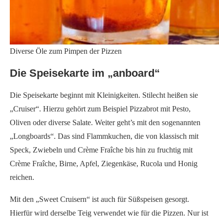
0
0
0
0
0
MEDITERRAN
1 KOMMENTARE
T. SCHUBERT
ANTWORTEN
2. Mai 2019 - 11:59
Moin,
tolle Idee mit den Chili-Ölen. Für jeden seine
Schärfe!