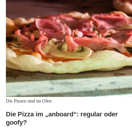
Begriffe aus der Boarding- und Surferszene. Bei „regular“ sind
Boarder gemeint, die mit dem linken Bein vorne auf dem Brett
stehen. „Goofy“ heißt, das rechte Bein ist vorne, was angeblich
weniger Fahrer machen. Regular ist damit der Standard oder
Klassiker.
Hier ein paar Pizza-Variationen:
Fenchel:
Salsiccia Crème Fraîche, Parmesan, Mozzarella,
Fenchel Salsiccia, Spinat, Chilis und Weintrauben
Chorizo:
Rotes Pesto, Parmesan, Mozzarella, Chorizo,
Bratpaprika, Mais, Karottenraspel
Diavolo:
Tomatensoße, Parmesan, Mozzarella, Nduja, rote
Zwiebeln, Peperoni, frische Chilis
Quelle: www.anboard.de