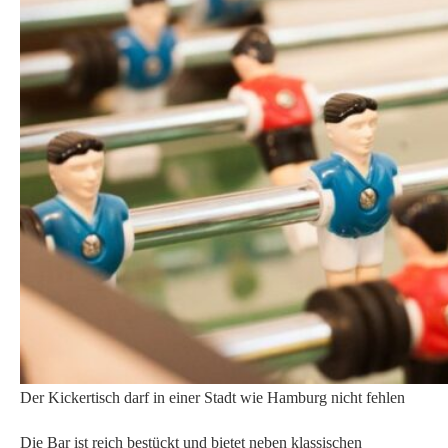
werden im „anboard“ glücklich. Neben unterschiedlichen Gin-
Sorten, bietet das „anboard“ diverse Longdrinks an. Die Bar ist
definitiv breit gefächert und zu späteren Stunde mischt sich das
Flair eines Pizzalokals mit dem einer recht chilligen Bar.
Der Teig
Wie immer ein Geheimnis … der Teig. Im „anboard“ hat der
Kunde die Wahl zwischen traditionellem Weizen- oder aber
Dinkelteig. Dieser wird in mühevoller Handarbeit liebevoll
zubereitet und im Pizzaofen knusprig-dünn gebacken.