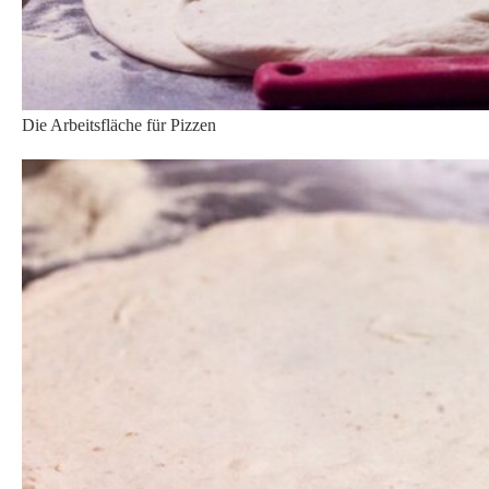
Der Teig ist ausgeknetet und bereit für den Belag
Die Tomatensoße
Die Soße ist eine Eigenkreation, in die viel Zeit investiert wurde.
Auch hier werden wir das Geheimnis nicht lüften, doch eins ist
gewiss: Diese Soße schmeckt sehr gut und hat einen intensiven
Tomatengeschmack. Gepaart mit dem knuspirgen Teig und
frischem Belag ist diese Kombination ein Fest für jeden
Pizzafan.