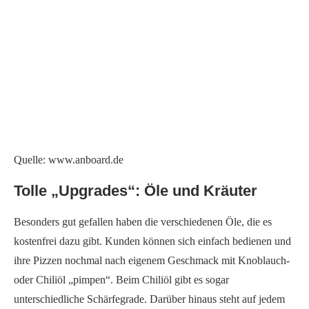
Boom!
Pizza-Sushi, Quelle: www.anboard.de
Da bleibt nur noch eins zu sagen: Liebes
„
anboard
„
, herzlichen
Glückwunsch zum Jubiläum, weiterhin ganz viel Erfolg, viele
Gäste, viel Spaß und auf viele neue Pizzen!
Hier geht’s zur Webseite:
http://www.anboard.de/
Sie sehen gerade einen Platzhalterinhalt von
Google
Maps
. Um auf den eigentlichen Inhalt zuzugreifen,