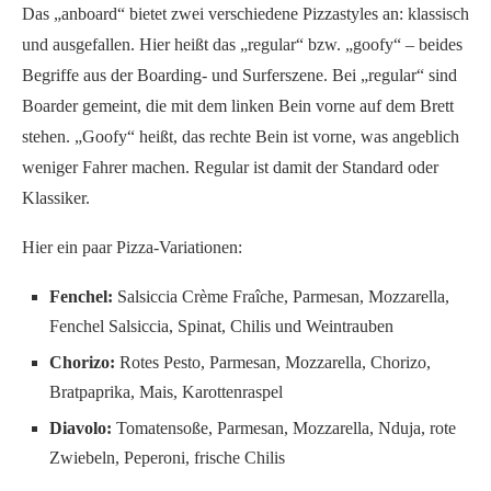
Quelle: www.anboard.de
Tolle „Upgrades“: Öle und Kräuter
Besonders gut gefallen haben die verschiedenen Öle, die es
kostenfrei dazu gibt. Kunden können sich einfach bedienen und
ihre Pizzen nochmal nach eigenem Geschmack mit Knoblauch-
oder Chiliöl „pimpen“. Beim Chiliöl gibt es sogar
unterschiedliche Schärfegrade. Darüber hinaus steht auf jedem
Tisch ein Topf mit frischem Basilikum, der ebenfalls verwendet
werden darf. Eine echt tolle Sache, die super schmeckt!