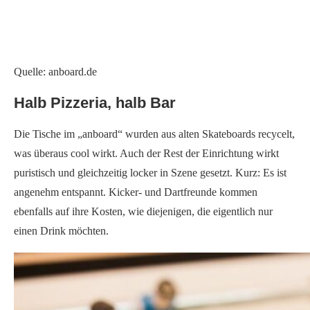
Der Kickertisch darf in einer Stadt wie Hamburg nicht fehlen
Die Bar ist reich bestückt und bietet neben klassischen
Biersorten und „Kurzen“ leckeres Craft Beer an. Auch Gin-Fans