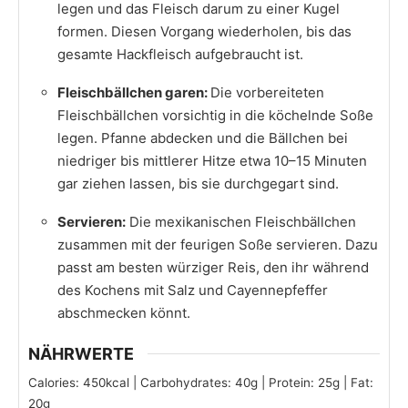
legen und das Fleisch darum zu einer Kugel
formen. Diesen Vorgang wiederholen, bis das
gesamte Hackfleisch aufgebraucht ist.
Fleischbällchen garen:
Die vorbereiteten
Fleischbällchen vorsichtig in die köchelnde Soße
legen. Pfanne abdecken und die Bällchen bei
niedriger bis mittlerer Hitze etwa 10–15 Minuten
gar ziehen lassen, bis sie durchgegart sind.
Servieren:
Die mexikanischen Fleischbällchen
zusammen mit der feurigen Soße servieren. Dazu
passt am besten würziger Reis, den ihr während
des Kochens mit Salz und Cayennepfeffer
abschmecken könnt.
NÄHRWERTE
Calories:
450
kcal
|
Carbohydrates:
40
g
|
Protein:
25
g
|
Fat:
20
g