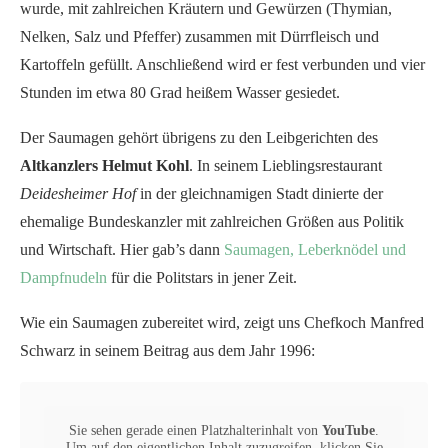
wurde, mit zahlreichen Kräutern und Gewürzen (Thymian,
Nelken, Salz und Pfeffer) zusammen mit Dürrfleisch und
Kartoffeln gefüllt. Anschließend wird er fest verbunden und vier
Stunden im etwa 80 Grad heißem Wasser gesiedet.
Der Saumagen gehört übrigens zu den Leibgerichten des
Altkanzlers Helmut Kohl
. In seinem Lieblingsrestaurant
Deidesheimer Hof
in der gleichnamigen Stadt dinierte der
ehemalige Bundeskanzler mit zahlreichen Größen aus Politik
und Wirtschaft. Hier gab’s dann
Saumagen, Leberknödel und
Dampfnudeln
für die Politstars in jener Zeit.
Wie ein Saumagen zubereitet wird, zeigt uns Chefkoch Manfred
Schwarz in seinem Beitrag aus dem Jahr 1996:
Sie sehen gerade einen Platzhalterinhalt von
YouTube
.
Um auf den eigentlichen Inhalt zuzugreifen, klicken Sie