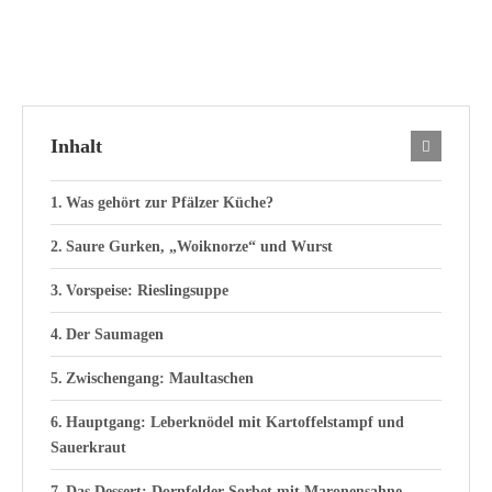
Inhalt
Was gehört zur Pfälzer Küche?
Saure Gurken, „Woiknorze“ und Wurst
Vorspeise: Rieslingsuppe
Der Saumagen
Zwischengang: Maultaschen
Hauptgang: Leberknödel mit Kartoffelstampf und
Sauerkraut
Das Dessert: Dornfelder-Sorbet mit Maronensahne