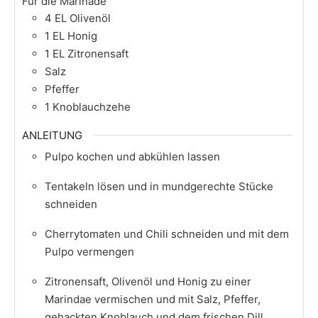
Für die Marinade
4
EL
Olivenöl
1
EL
Honig
1
EL
Zitronensaft
Salz
Pfeffer
1
Knoblauchzehe
ANLEITUNG
Pulpo kochen und abkühlen lassen
Tentakeln lösen und in mundgerechte Stücke
schneiden
Cherrytomaten und Chili schneiden und mit dem
Pulpo vermengen
Zitronensaft, Olivenöl und Honig zu einer
Marindae vermischen und mit Salz, Pfeffer,
gehackten Knoblauch und dem frischen Dill