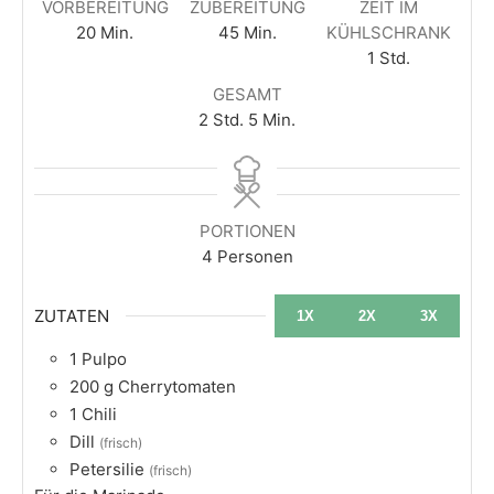
VORBEREITUNG
ZUBEREITUNG
ZEIT IM
20
Min.
45
Min.
KÜHLSCHRANK
1
Std.
GESAMT
2
Std.
5
Min.
PORTIONEN
4
Personen
ZUTATEN
1X
2X
3X
1
Pulpo
200
g
Cherrytomaten
1
Chili
Dill
(frisch)
Petersilie
(frisch)