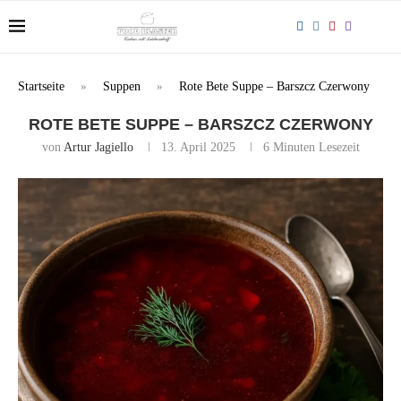
Startseite
»
Suppen
»
Rote Bete Suppe – Barszcz Czerwony
ROTE BETE SUPPE – BARSZCZ CZERWONY
von
Artur Jagiello
13. April 2025
6 Minuten Lesezeit