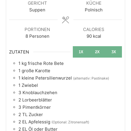
GERICHT
KÜCHE
Suppen
Polnisch
PORTIONEN
CALORIES
8
Personen
90
kcal
ZUTATEN
1X
2X
3X
1
kg
frische Rote Bete
1
große Karotte
1
kleine Petersilienwurzel
(alternativ: Pastinake)
1
Zwiebel
3
Knoblauchzehen
2
Lorbeerblätter
3
Pimentkörner
2
TL
Zucker
2
EL
Apfelessig
(Optional: Zitronensaft)
2
EL
Öl oder Butter