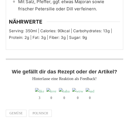
Mit Salz, Pfeffer, ggf. etwas Majoran sowie
frischer Petersilie oder Dill verfeinern.
NÄHRWERTE
Serving:
350
ml
|
Calories:
90
kcal
|
Carbohydrates:
13
g
|
Protein:
2
g
|
Fat:
3
g
|
Fiber:
3
g
|
Sugar:
9
g
Wie gefällt dir das Rezept oder der Artikel?
Hinterlasse eine Reaktion als Feedback!
3
0
0
0
0
GEMÜSE
POLNISCH