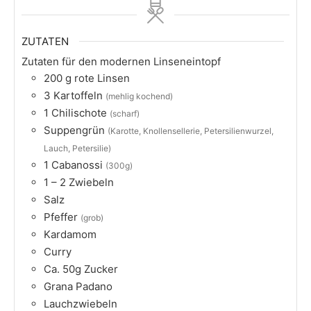
ZUTATEN
Zutaten für den modernen Linseneintopf
200
g
rote Linsen
3
Kartoffeln
(mehlig kochend)
1
Chilischote
(scharf)
Suppengrün
(Karotte, Knollensellerie, Petersilienwurzel,
Lauch, Petersilie)
1
Cabanossi
(300g)
1 – 2
Zwiebeln
Salz
Pfeffer
(grob)
Kardamom
Curry
Ca. 50g Zucker
Grana Padano
Lauchzwiebeln