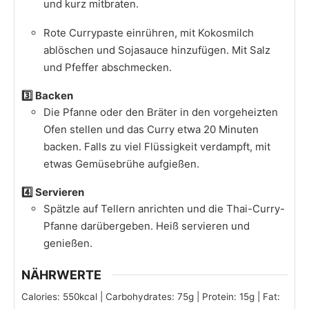
und kurz mitbraten.​
Rote Currypaste einrühren, mit Kokosmilch
ablöschen und Sojasauce hinzufügen. Mit Salz
und Pfeffer abschmecken.​
3️⃣ Backen
Die Pfanne oder den Bräter in den vorgeheizten
Ofen stellen und das Curry etwa 20 Minuten
backen. Falls zu viel Flüssigkeit verdampft, mit
etwas Gemüsebrühe aufgießen.​
4️⃣ Servieren
Spätzle auf Tellern anrichten und die Thai-Curry-
Pfanne darübergeben. Heiß servieren und
genießen.
NÄHRWERTE
Calories:
550
kcal
|
Carbohydrates:
75
g
|
Protein:
15
g
|
Fat: