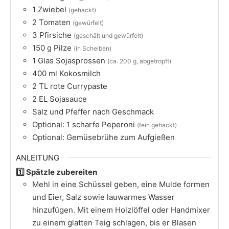
1
Zwiebel
(gehackt​)
2
Tomaten
(gewürfelt​)
3
Pfirsiche
(geschält und gewürfelt​)
150
g
Pilze
(in Scheiben​)
1
Glas Sojasprossen
(ca. 200 g, abgetropft​)
400
ml
Kokosmilch​
2
TL
rote Currypaste​
2
EL
Sojasauce​
Salz und Pfeffer nach Geschmack​
Optional: 1 scharfe Peperoni
(fein gehackt​)
Optional: Gemüsebrühe zum Aufgießen
ANLEITUNG
1️⃣ Spätzle zubereiten
Mehl in eine Schüssel geben, eine Mulde formen
und Eier, Salz sowie lauwarmes Wasser
hinzufügen. Mit einem Holzlöffel oder Handmixer
zu einem glatten Teig schlagen, bis er Blasen