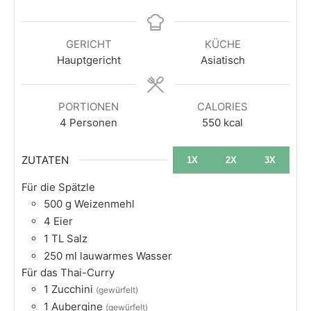
GERICHT
KÜCHE
Hauptgericht
Asiatisch
PORTIONEN
CALORIES
4
Personen
550
kcal
ZUTATEN
1X
2X
3X
Für die Spätzle
500
g
Weizenmehl​
4
Eier​
1
TL
Salz​
250
ml
lauwarmes Wasser​
Für das Thai-Curry
1
Zucchini
(gewürfelt​)
1
Aubergine
(gewürfelt​)