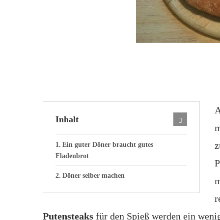
A
Inhalt
m
z
Ein guter Döner braucht gutes
Fladenbrot
P
Döner selber machen
m
r
Putensteaks
für den Spieß werden ein wenig