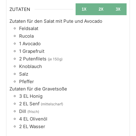
ZUTATEN
1X
2X
3X
Zutaten für den Salat mit Pute und Avocado
Feldsalat
Rucola
1
Avocado
1
Grapefruit
2
Putenfilets
(je 150g)
Knoblauch
Salz
Pfeffer
Zutaten für die Gravetsoße
3
EL
Honig
2
EL
Senf
(mittelscharf)
Dill
(frisch)
4
EL
Olivenöl
2
EL
Wasser