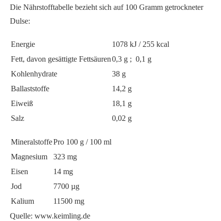
Die Nährstofftabelle bezieht sich auf 100 Gramm getrockneter
Dulse:
Energie
1078 kJ / 255 kcal
Fett, davon gesättigte Fettsäuren
0,3 g ; 0,1 g
Kohlenhydrate
38 g
Ballaststoffe
14,2 g
Eiweiß
18,1 g
Salz
0,02 g
Mineralstoffe
Pro 100 g / 100 ml
Magnesium
323 mg
Eisen
14 mg
Jod
7700 µg
Kalium
11500 mg
Quelle: www.keimling.de